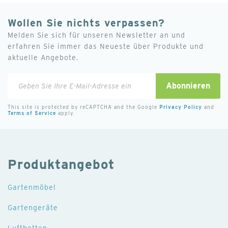
Ja
Wollen Sie nichts verpassen?
Melden Sie sich für unseren Newsletter an und
Nein
erfahren Sie immer das Neueste über Produkte und
aktuelle Angebote.
Ja
Melden
Abonnieren
Zubehör
Sie
sich
This site is protected by reCAPTCHA and the Google
Privacy Policy
and
Terms of Service
apply.
Nein
für
unseren
Verpackung
Newsletter
an:
Produktangebot
1
Gartenmöbel
197 cm x 110 cm x 41 cm
Gartengeräte
95 kg
Luftbetten