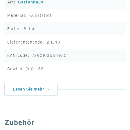
Gartenhaus
Kunststoff
Beige
211249
7290103664930
86
10 Jahre
Lesen Sie mehr
Abmessungen
195,5 x 178 x 208
Zubehör
195,5