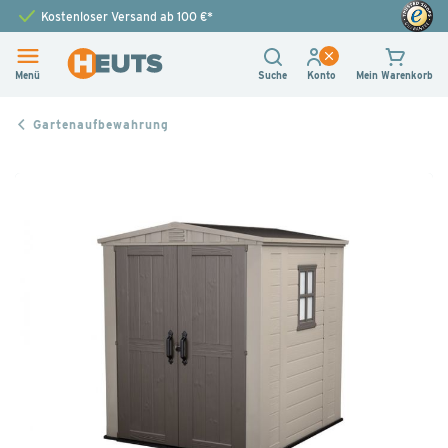
Kostenloser Versand ab 100 €*
Menü
Suche
Konto
Mein Warenkorb
Gartenaufbewahrung
Zum
Ende
der
Bildgalerie
springen