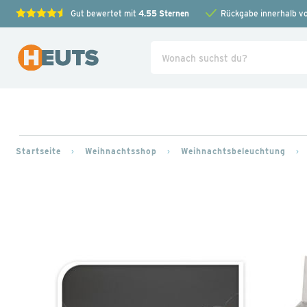
Gut bewertet mit
4.55
Sternen
Rückgabe innerhalb v
Startseite
Weihnachtsshop
Weihnachtsbeleuchtung
Zum
Ende
der
Bildgalerie
springen