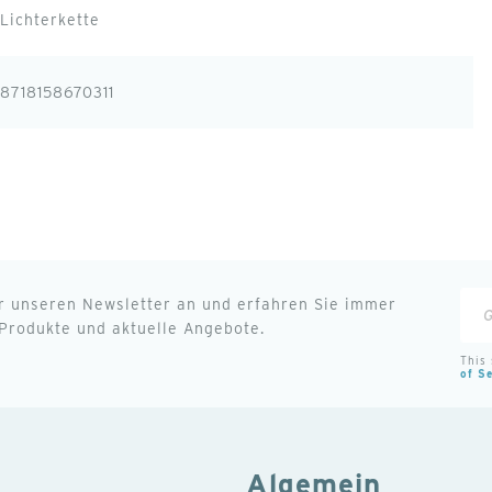
Lichterkette
8718158670311
Mel
ür unseren Newsletter an und erfahren Sie immer
Produkte und aktuelle Angebote.
Sie
sich
This
of Se
für
uns
New
an:
Algemein