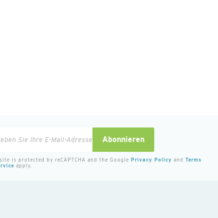
den
Abonnieren
 site is protected by reCAPTCHA and the Google
Privacy Policy
and
Terms
rvice
apply.
eren
sletter